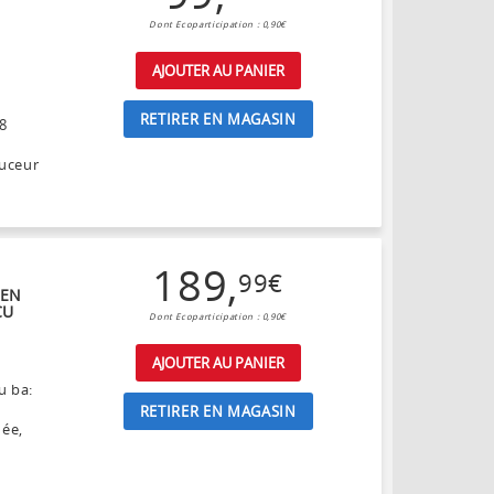
Dont Ecoparticipation : 0,90€
AJOUTER AU PANIER
RETIRER EN MAGASIN
78
Suceur
189
,
99
€
EEN
CU
Dont Ecoparticipation : 0,90€
AJOUTER AU PANIER
u ba:
RETIRER EN MAGASIN
née,