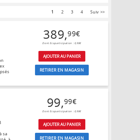
1
2
3
4
Suiv
>>
389
,
99
€
Dont Ecoparticipation : 0,90€
AJOUTER AU PANIER
on
tex
RETIRER EN MAGASIN
ipsés
99
,
99
€
Dont Ecoparticipation : 0,90€
B
AJOUTER AU PANIER
à sa
RETIRER EN MAGASIN
ité, à