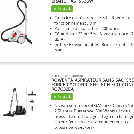
BRANDT ASTSS35W
En stock
Capacité du réservoir : 3,5 L - Rayon de
fonctionnement : 9 m
Puissance d'aspiration : 700 watts
Débit d'air : 22 dm3/s - Niveau sonore : 
dB(A)
Inclus : Brosse meuble - Brosse ronde - 
plat
Aspirateur traîneau
ROWENTA ASPIRATEUR SANS SAC GR
FORCE CYCLONIC EFFITECH ECO-CON
RO7C32EA
En stock
Niveau sonore: 68 dB(A)<br/> Capacité d
2.5L<br/> Puissance: 500 W<br/> Inclus :
brossette multi-usage intégrée à la poig
suceur fente, suceur ameublement plat,
brosse parquet<br/>