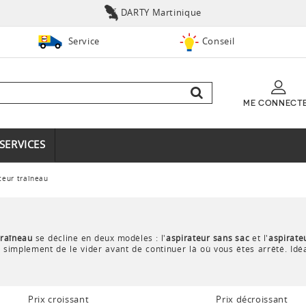
DARTY Martinique
Service
Conseil
ME CONNECT
SERVICES
teur traîneau
traîneau
se décline en deux modèles : l'
aspirateur sans sac
et l'
aspirate
t simplement de le vider avant de continuer là où vous êtes arrêté. Idé
 pourra être jeté. Choisissez la
puissance d'aspiration
selon votre usage 
Prix croissant
Prix décroissant