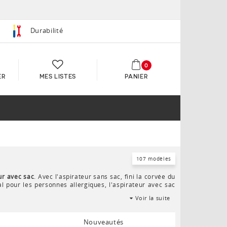
Durabilité
0
ER
MES LISTES
PANIER
107 modèles
ur avec sac
. Avec l'aspirateur sans sac, fini la corvée du
al pour les personnes allergiques, l'aspirateur avec sac
et vos sols à aspirer : moquette, carrelage, parquet ou
Voir la suite
Nouveautés