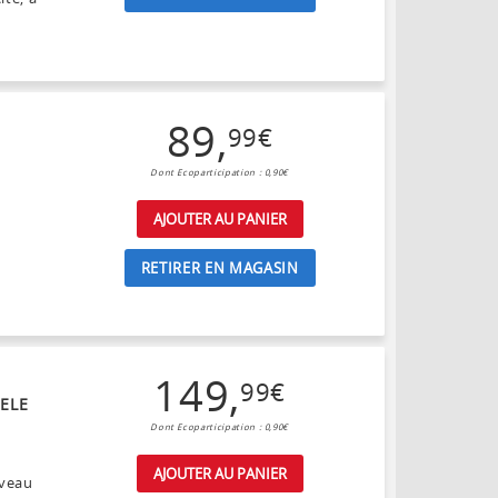
89
,
99
€
Dont Ecoparticipation : 0,90€
AJOUTER AU PANIER
RETIRER EN MAGASIN
149
,
99
€
ELE
Dont Ecoparticipation : 0,90€
AJOUTER AU PANIER
iveau