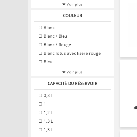
Voir plus
COULEUR
Blanc
Blanc / Bleu
Blanc / Rouge
Blanc lotus avec liseré rouge
Bleu
Voir plus
CAPACITÉ DU RÉSERVOIR
0,8 l
1 l
1,2 l
1,3 L
1,3 l