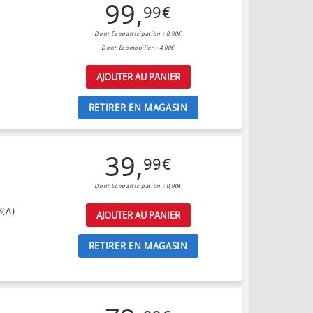
99
,
99
€
Dont Ecoparticipation : 0,90€
Dont Ecomobilier : 4,00€
AJOUTER AU PANIER
RETIRER EN MAGASIN
39
,
99
€
Dont Ecoparticipation : 0,90€
B(A)
AJOUTER AU PANIER
RETIRER EN MAGASIN