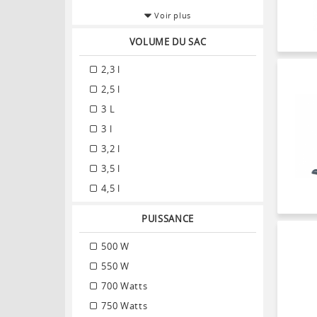
Voir plus
VOLUME DU SAC
2,3 l
2,5 l
3 L
3 l
3,2 l
3,5 l
4,5 l
PUISSANCE
500 W
550 W
700 Watts
750 Watts