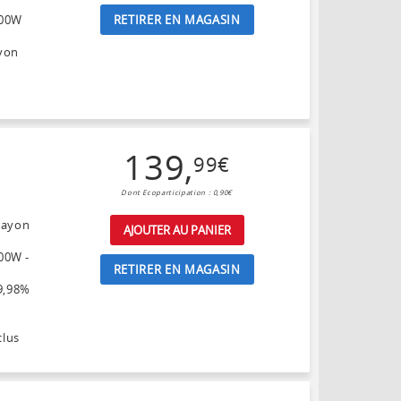
RETIRER EN MAGASIN
900W
ayon
139
,
99
€
Dont Ecoparticipation : 0,90€
 Rayon
AJOUTER AU PANIER
00W -
RETIRER EN MAGASIN
99,98%
clus