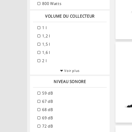
800 Watts
VOLUME DU COLLECTEUR
1 l
1,2 l
1,5 l
1,6 l
2 l
Voir plus
NIVEAU SONORE
59 dB
67 dB
68 dB
69 dB
72 dB