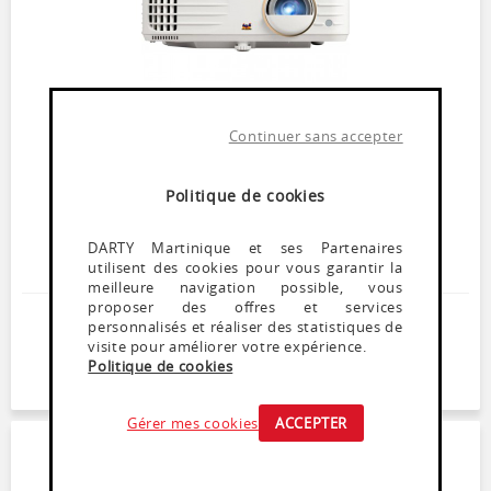
Continuer sans accepter
Vidéoprojecteur
VIEWSONIC PX748-4K
Politique de cookies
Momentanément indisponible
Vidéoprojecteur DLP Résolution 4K UHD 3840 x 2160
DARTY Martinique et ses Partenaires
p<br/> 4000 Lumens ANSI Contraste 12 000:1<br/> 2
utilisent des cookies pour vous garantir la
HDMI 1 USB<br/> Haut-parleur 10 Watts<br/>
meilleure navigation possible, vous
proposer des offres et services
1 229
,
99
€
personnalisés et réaliser des statistiques de
visite pour améliorer votre expérience.
Dont Ecoparticipation : 3,33€
Politique de cookies
Soyez alerté(e) de la remise en stock de ce produit
Gérer mes cookies
ACCEPTER