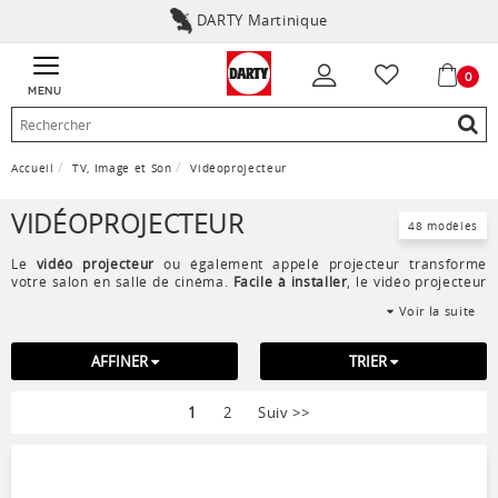
DARTY Martinique
0
MENU
Accueil
TV, Image et Son
Vidéoprojecteur
VIDÉOPROJECTEUR
48 modèles
Le
vidéo projecteur
ou également appelé projecteur transforme
votre salon en salle de cinéma.
Facile à installer
, le vidéo projecteur
projette en
haute définition
les images et vidéos sur un mur ou un
Voir la suite
écran de projection
. Pour réaliser des présentations
professionnelles, privilégiez le rétroprojecteur pour captiver votre
auditoire.
AFFINER
TRIER
1
2
Suiv
>>