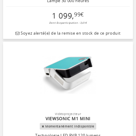
Lampe 30 000 heures
1 099
,
99
€
Dont Ecoparticipation : 3,61€
Soyez alerté(e) de la remise en stock de ce produit
Vidéoprojecteur
VIEWSONIC M1 MINI
Momentanément indisponible
Technologie LED RVB 120 lumens