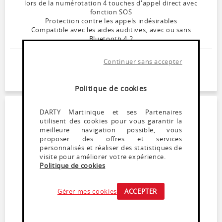
lors de la numérotation 4 touches d'appel direct avec
fonction SOS
Protection contre les appels indésirables
Compatible avec les aides auditives, avec ou sans
Bluetooth 4.2
99
,
99
€
Continuer sans accepter
Soyez alerté(e) de la remise en stock de ce produit
Politique de cookies
DARTY Martinique et ses Partenaires
utilisent des cookies pour vous garantir la
meilleure navigation possible, vous
proposer des offres et services
personnalisés et réaliser des statistiques de
visite pour améliorer votre expérience.
Politique de cookies
Gérer mes cookies
ACCEPTER
Téléphone fixe
LOGICOM LINA255T_DUO_TAUPE