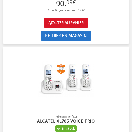
90
,
09
€
Dont Ecoparticipation : 0,10€
AJOUTER AU PANIER
RETIRER EN MAGASIN
Téléphone fixe
ALCATEL XL785 VOICE TRIO
En stock