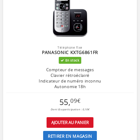
Téléphone fixe
PANASONIC KXTG6861FR
En stock
Compteur de messages
Clavier rétroéclairé
Indicateur de numéro inconnu
Autonomie 18h
55
,
09
€
Dont Ecoparticipation : 0,10€
AJOUTER AU PANIER
RETIRER EN MAGASIN