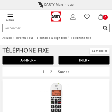
DARTY Martinique
0
MENU
Accueil
Informatique, Téléphonie & High-tech
Téléphone fixe
TÉLÉPHONE FIXE
54 modèles
AFFINER
TRIER
1
2
Suiv
>>