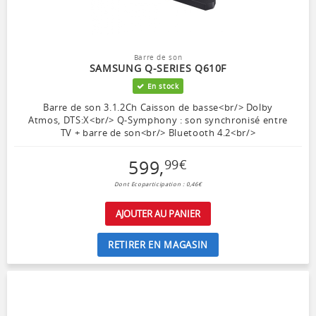
Barre de son
SAMSUNG Q-SERIES Q610F
En stock
Barre de son 3.1.2Ch Caisson de basse<br/> Dolby
Atmos, DTS:X<br/> Q-Symphony : son synchronisé entre
TV + barre de son<br/> Bluetooth 4.2<br/>
599
,
99
€
Dont Ecoparticipation : 0,46€
AJOUTER AU PANIER
RETIRER EN MAGASIN