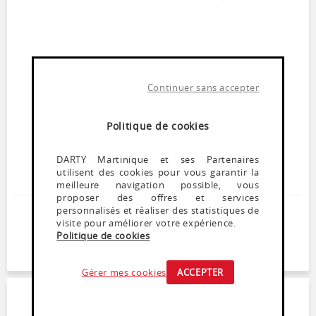
Barre de son
Continuer sans accepter
BOSE SOUNDTOUCH 300 BLACK
Momentanément indisponible
Politique de cookies
Barre de son de 97,8 cm de large
1 entrée et 1 sortie HDMI
Technologie Bluetooth, NFC
DARTY Martinique et ses Partenaires
Compatible avec le système multiroom SoundTouch
utilisent des cookies pour vous garantir la
Bose
meilleure navigation possible, vous
proposer des offres et services
personnalisés et réaliser des statistiques de
599
,
99
€
visite pour améliorer votre expérience.
Politique de cookies
Dont Ecoparticipation : 0,46€
Soyez alerté(e) de la remise en stock de ce produit
Gérer mes cookies
ACCEPTER