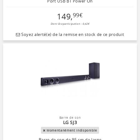
Port USB BT Power On
149
,
99
€
Dont Ecoparticipation : 0,42€
Soyez alerté(e) de la remise en stock de ce produit
Barre de son
LG SJ3
Momentanément indisponible
Barre de son de 95 cm de large