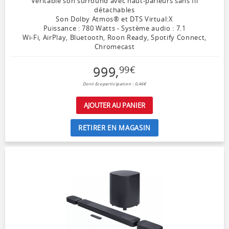
Véritable son surround avec haut-parleurs sans fil
détachables
Son Dolby Atmos® et DTS Virtual:X
Puissance : 780 Watts - Système audio : 7.1
Wi-Fi, AirPlay, Bluetooth, Roon Ready, Spotify Connect,
Chromecast
999
,
99
€
Dont Ecoparticipation : 0,46€
AJOUTER AU PANIER
RETIRER EN MAGASIN