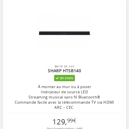
Barre de son
SHARP HTSB140
En stock
À monter au mur ou à poser
Indicateur de source LED
Streaming musical sans fil Bluetooth®
Commande facile avec la télécommande TV via HDMI
ARC – CEC.
129
,
99
€
Dont Ecoparticipation : 0,46€