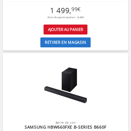
1 499
,
99
€
Dont Ecoparticipation : 0,46€
AJOUTER AU PANIER
RETIRER EN MAGASIN
Barre de son
SAMSUNG HBW660FXE B-SERIES B660F