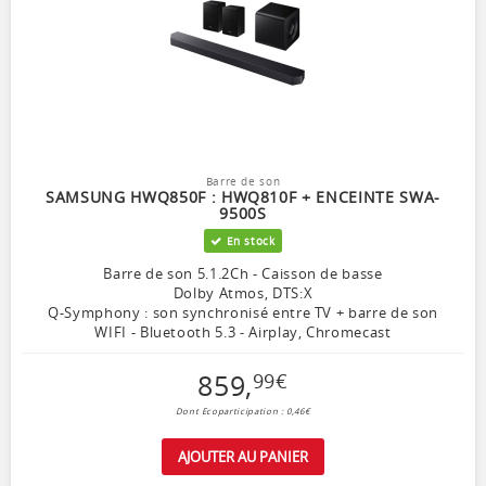
Barre de son
SAMSUNG HWQ850F : HWQ810F + ENCEINTE SWA-
9500S
En stock
Barre de son 5.1.2Ch - Caisson de basse
Dolby Atmos, DTS:X
Q-Symphony : son synchronisé entre TV + barre de son
WIFI - Bluetooth 5.3 - Airplay, Chromecast
859
,
99
€
Dont Ecoparticipation : 0,46€
AJOUTER AU PANIER