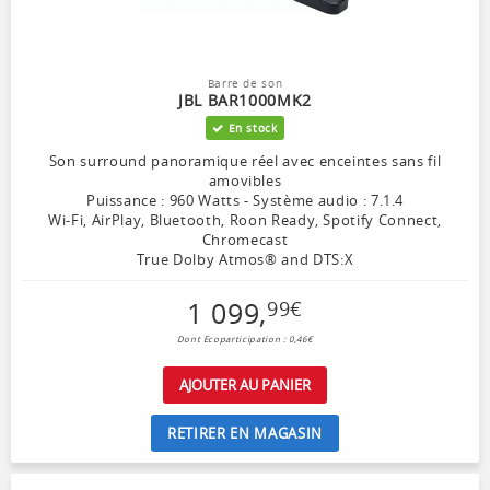
Barre de son
JBL BAR1000MK2
En stock
Son surround panoramique réel avec enceintes sans fil
amovibles
Puissance : 960 Watts - Système audio : 7.1.4
Wi-Fi, AirPlay, Bluetooth, Roon Ready, Spotify Connect,
Chromecast
True Dolby Atmos® and DTS:X
1 099
,
99
€
Dont Ecoparticipation : 0,46€
AJOUTER AU PANIER
RETIRER EN MAGASIN