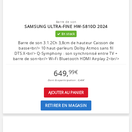
Barre de son
SAMSUNG ULTRA-FINE HW-S810D 2024
En stock
Barre de son 3.1.2Ch 3,8cm de hauteur Caisson de
basse<br/> 10 haut-parleurs Dolby Atmos sans fil
DTS:X<br/> Q-Symphony : son synchronisé entre TV +
barre de son<br/> Wi-Fi Bluetooth HDMI Airplay 2<br/>
649
,
99
€
Dont Ecoparticipation : 0,46€
AJOUTER AU PANIER
RETIRER EN MAGASIN