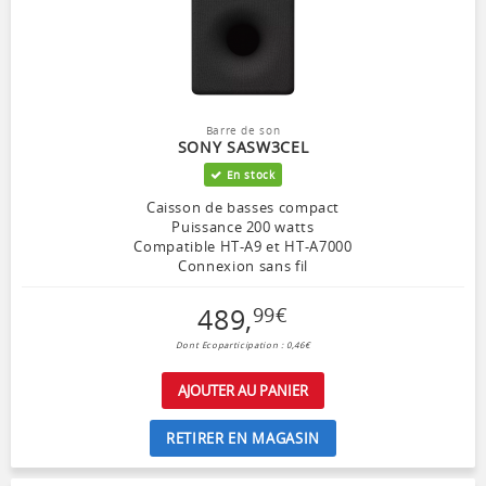
Barre de son
SONY SASW3CEL
En stock
Caisson de basses compact
Puissance 200 watts
Compatible HT-A9 et HT-A7000
Connexion sans fil
489
,
99
€
Dont Ecoparticipation : 0,46€
AJOUTER AU PANIER
RETIRER EN MAGASIN