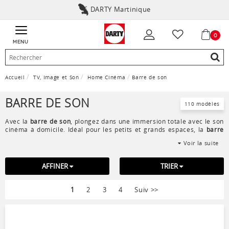
DARTY Martinique
0
MENU
Accueil
TV, Image et Son
Home Cinéma
Barre de son
BARRE DE SON
110 modèles
Avec la
barre de son
, plongez dans une immersion totale avec le son
cinéma à domicile. Idéal pour les petits et grands espaces, la
barre
de son home cinéma
intègre un amplificateur et plusieurs hauts
Voir la suite
parleurs pour une
qualité de son
exceptionnelle. La barre de son est
facile à installer
: devant votre télévision, dans votre meuble TV ou
accrochée au mur. Facile à connecter, la barre de son est branchée
AFFINER
TRIER
souvent par prise HDMI ! Chez Darty, nous vous sélectionnons les
meilleurs marques : Samsung, Bose, Sonos...
1
2
3
4
Suiv
>>