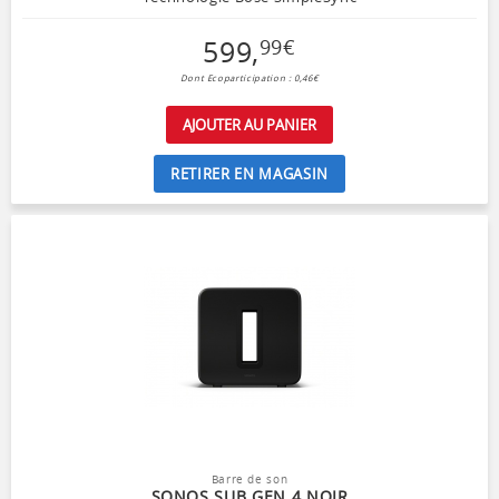
599
,
99
€
Dont Ecoparticipation : 0,46€
AJOUTER AU PANIER
RETIRER EN MAGASIN
Barre de son
SONOS SUB GEN 4 NOIR