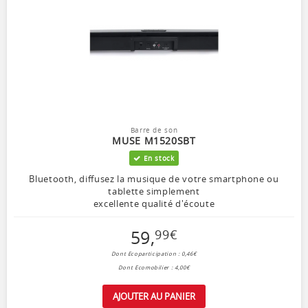
Barre de son
MUSE M1520SBT
En stock
Bluetooth, diffusez la musique de votre smartphone ou
tablette simplement
excellente qualité d'écoute
59
,
99
€
Dont Ecoparticipation : 0,46€
Dont Ecomobilier : 4,00€
AJOUTER AU PANIER