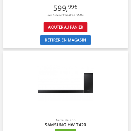
599
,
99
€
Dont Ecoparticipation : 0,46€
AJOUTER AU PANIER
RETIRER EN MAGASIN
Barre de son
SAMSUNG HW T420