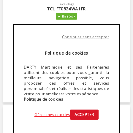
Lave-linge
TCL FF0824WA1FR
En stock
Capacité 8 Kg (4 personnes) - 72 dB
Essorage variable jusqu'à 1400 tours/min
L x H x P : 59,5 x 85 x 52 cm
Continuer sans accepter
Programmes vapeur - Programme express 15 min
Politique de cookies
479
,
99
€
Dont Ecoparticipation : 7,24€
DARTY Martinique et ses Partenaires
Dont Ecomobilier : 4,00€
utilisent des cookies pour vous garantir la
meilleure navigation possible, vous
AJOUTER AU PANIER
proposer des offres et services
personnalisés et réaliser des statistiques de
visite pour améliorer votre expérience.
RETIRER EN MAGASIN
Politique de cookies
Gérer mes cookies
ACCEPTER