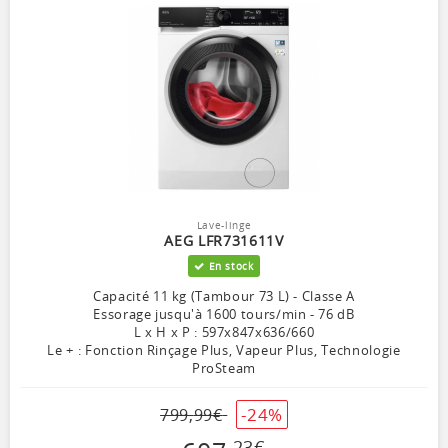
Lave-linge
AEG LFR731611V
En stock
Capacité 11 kg (Tambour 73 L) - Classe A
Essorage jusqu'à 1600 tours/min - 76 dB
L x H x P : 597x847x636/660
Le + : Fonction Rinçage Plus, Vapeur Plus, Technologie
ProSteam
-24%
799
,
99
€
23
€