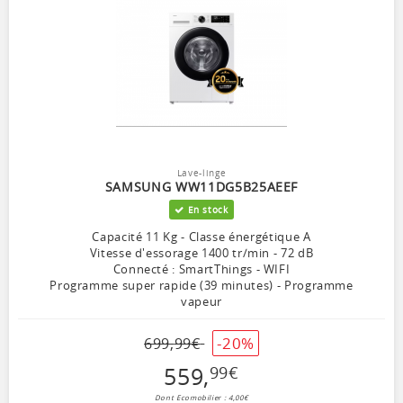
Lave-linge
SAMSUNG WW11DG5B25AEEF
En stock
Capacité 11 Kg - Classe énergétique A
Vitesse d'essorage 1400 tr/min - 72 dB
Connecté : SmartThings - WIFI
Programme super rapide (39 minutes) - Programme
vapeur
-20%
699
,
99
€
559
,
99
€
Dont Ecomobilier : 4,00€