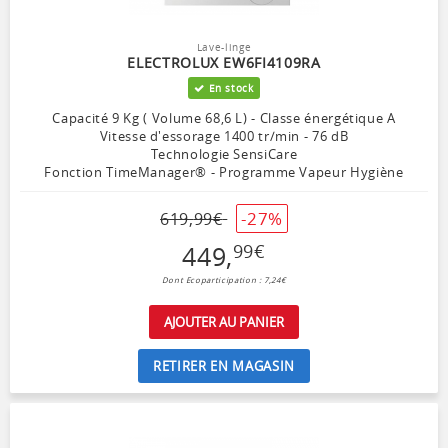
Lave-linge
ELECTROLUX EW6FI4109RA
En stock
Capacité 9 Kg ( Volume 68,6 L) - Classe énergétique A
Vitesse d'essorage 1400 tr/min - 76 dB
Technologie SensiCare
Fonction TimeManager® - Programme Vapeur Hygiène
-27%
619
,
99
€
449
,
99
€
Dont Ecoparticipation : 7,24€
AJOUTER AU PANIER
RETIRER EN MAGASIN