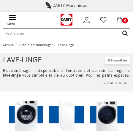
DARTY Martinique
0
MENU
Accueil
Gros électroménager
Lave-linge
LAVE-LINGE
408 modèles
Électroménager indispensable à l'entretien et au soin du linge, le
lave-linge
vous simplifie la vie au quotidien. Pour les petits espaces,
la
machine à laver
top ou l'encastrable s'intègre partout. Le lave-
Voir la suite
linge hublot libère l'espace au dessus et s'encastre aisèment sous
un plan de travail dans votre cuisine ou buanderie. Petite machine à
laver ou
lave-linge familial
, la contenance s'adapte à vos besoins.