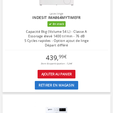
Lave-linge
INDESIT IMA864MYTIMEFR
En stock
Capacité 8kg (Volume 54 L) - Classe A
Essorage élevé 1400 tr/min - 76 dB
5 Cycles rapides - Option ajout de linge
Départ différé
439
,
99
€
Dont Ecoparticipation : 7,24€
AJOUTER AU PANIER
RETIRER EN MAGASIN