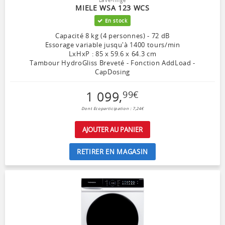
Lave-linge
MIELE WSA 123 WCS
En stock
Capacité 8 kg (4 personnes) - 72 dB
Essorage variable jusqu'à 1400 tours/min
LxHxP : 85 x 59.6 x 64.3 cm
Tambour HydroGliss Breveté - Fonction AddLoad -
CapDosing
1 099
,
99
€
Dont Ecoparticipation : 7,24€
AJOUTER AU PANIER
RETIRER EN MAGASIN