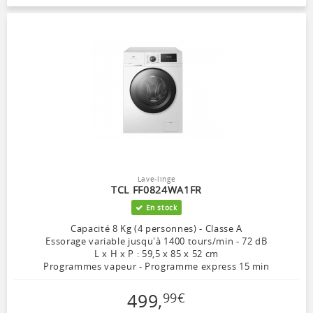
Lave-linge
TCL FF0824WA1FR
En stock
Capacité 8 Kg (4 personnes) - Classe A
Essorage variable jusqu'à 1400 tours/min - 72 dB
L x H x P : 59,5 x 85 x 52 cm
Programmes vapeur - Programme express 15 min
499
,
99
€