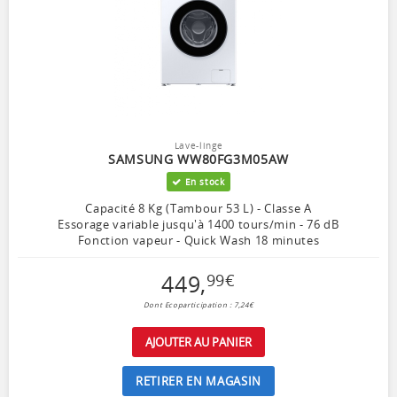
Lave-linge
SAMSUNG WW80FG3M05AW
En stock
Capacité 8 Kg (Tambour 53 L) - Classe A
Essorage variable jusqu'à 1400 tours/min - 76 dB
Fonction vapeur - Quick Wash 18 minutes
449
,
99
€
Dont Ecoparticipation : 7,24€
AJOUTER AU PANIER
RETIRER EN MAGASIN