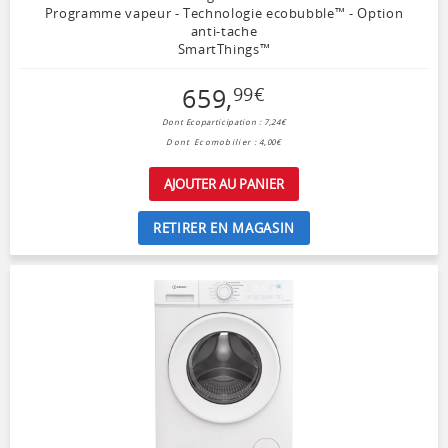
Programme vapeur - Technologie ecobubble™ - Option
anti-tache
SmartThings™
659
,
99
€
Dont Ecoparticipation : 7,24€
Dont Ecomobilier : 4,00€
AJOUTER AU PANIER
RETIRER EN MAGASIN