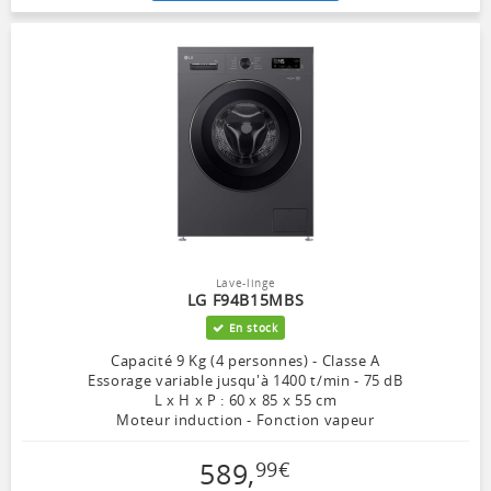
Lave-linge
LG F94B15MBS
En stock
Capacité 9 Kg (4 personnes) - Classe A
Essorage variable jusqu'à 1400 t/min - 75 dB
L x H x P : 60 x 85 x 55 cm
Moteur induction - Fonction vapeur
589
,
99
€