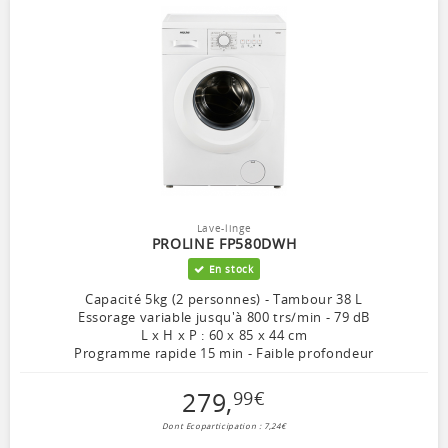
Lave-linge
PROLINE FP580DWH
En stock
Capacité 5kg (2 personnes) - Tambour 38 L
Essorage variable jusqu'à 800 trs/min - 79 dB
L x H x P : 60 x 85 x 44 cm
Programme rapide 15 min - Faible profondeur
279
,
99
€
Dont Ecoparticipation : 7,24€