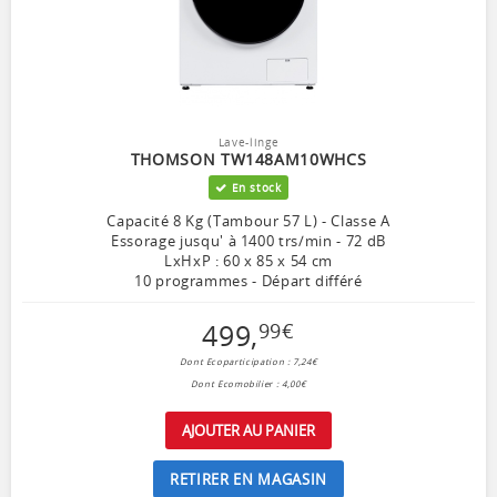
Lave-linge
THOMSON TW148AM10WHCS
En stock
Capacité 8 Kg (Tambour 57 L) - Classe A
Essorage jusqu' à 1400 trs/min - 72 dB
LxHxP : 60 x 85 x 54 cm
10 programmes - Départ différé
499
,
99
€
Dont Ecoparticipation : 7,24€
Dont Ecomobilier : 4,00€
AJOUTER AU PANIER
RETIRER EN MAGASIN