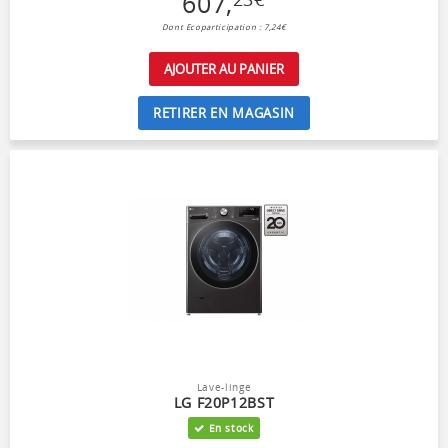
607
,
Dont Ecoparticipation : 7,24€
AJOUTER AU PANIER
RETIRER EN MAGASIN
Lave-linge
LG F20P12BST
En stock