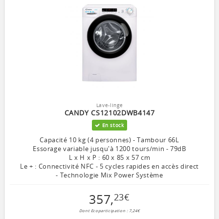
Lave-linge
CANDY CS12102DWB4147
En stock
Capacité 10 kg (4 personnes) - Tambour 66L
Essorage variable jusqu'à 1200 tours/min - 79dB
L x H x P : 60 x 85 x 57 cm
Le + : Connectivité NFC - 5 cycles rapides en accès direct
- Technologie Mix Power Système
357
,
23
€
Dont Ecoparticipation : 7,24€