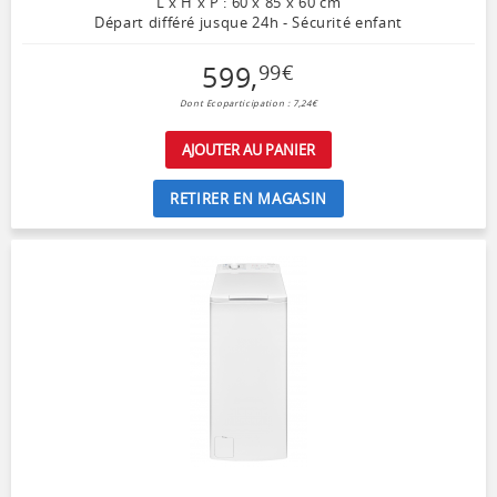
L x H x P : 60 x 85 x 60 cm
Départ différé jusque 24h - Sécurité enfant
599
,
99
€
Dont Ecoparticipation : 7,24€
AJOUTER AU PANIER
RETIRER EN MAGASIN