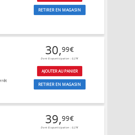
RETIRER EN MAGASIN
30
,
99
€
Dont Ecoparticipation : 0,27€
AJOUTER AU PANIER
rrêt
RETIRER EN MAGASIN
39
,
99
€
Dont Ecoparticipation : 0,27€