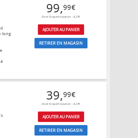
99
,
99
€
Dont Ecoparticipation : 0,27€
il
AJOUTER AU PANIER
e long
RETIRER EN MAGASIN
ge
sé
39
,
99
€
Dont Ecoparticipation : 0,27€
ts
AJOUTER AU PANIER
RETIRER EN MAGASIN