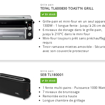
Grille pain
TEFAL TL600830 TOAST'N GRILL
En stock
Grille-pain et mini-four en un seul appare
1300W - 1 longue fente : Jusqu'à 26 cm d
6 niveaux de dorage dans le grille-pain,
jusqu'à 210°C dans le mini four
Mini-four toujours prêt sans préchauffa
requis
Tiroir ramasse miettes amovible - Sécuri
avec son couvercle protecteur
Grille pain
SEB TL180001
En stock
1 fente multi-pains - Puissance 1000 Wat
7 niveaux de brunissage
Remontée extra haute
Longue chambre de grillage