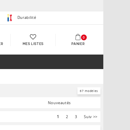
Durabilité
0
ER
MES LISTES
PANIER
67 modèles
Nouveautés
1
2
3
Suiv
>>