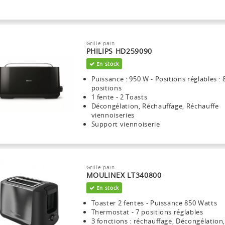
Grille pain
PHILIPS HD259090
En stock
Puissance : 950 W - Positions réglables : 
positions
1 fente - 2 Toasts
Décongélation, Réchauffage, Réchauffe
viennoiseries
Support viennoiserie
Grille pain
MOULINEX LT340800
En stock
Toaster 2 fentes - Puissance 850 Watts
Thermostat - 7 positions réglables
3 fonctions : réchauffage, Décongélation,