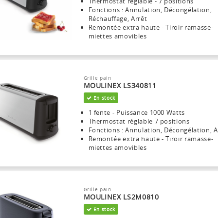
Thermostat réglable - 7 positions
Fonctions : Annulation, Décongélation,
Réchauffage, Arrêt
Remontée extra haute - Tiroir ramasse-
miettes amovibles
Grille pain
MOULINEX LS340811
En stock
1 fente - Puissance 1000 Watts
Thermostat réglable 7 positions
Fonctions : Annulation, Décongélation, A
Remontée extra haute - Tiroir ramasse-
miettes amovibles
Grille pain
MOULINEX LS2M0810
En stock