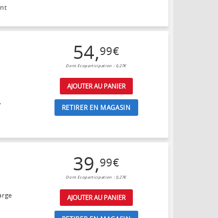
ant
54
,
99
€
Dont Ecoparticipation : 0,27€
AJOUTER AU PANIER
,
RETIRER EN MAGASIN
39
,
99
€
Dont Ecoparticipation : 0,27€
arge
AJOUTER AU PANIER