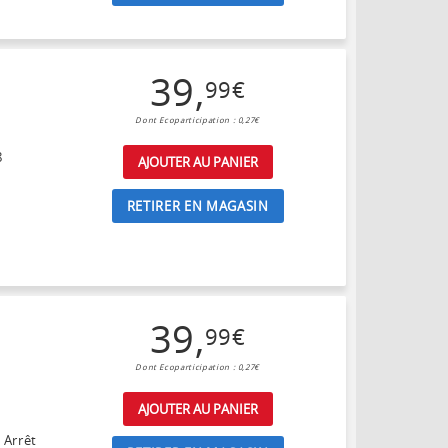
39
,
99
€
Dont Ecoparticipation : 0,27€
8
AJOUTER AU PANIER
RETIRER EN MAGASIN
39
,
99
€
Dont Ecoparticipation : 0,27€
AJOUTER AU PANIER
 Arrêt