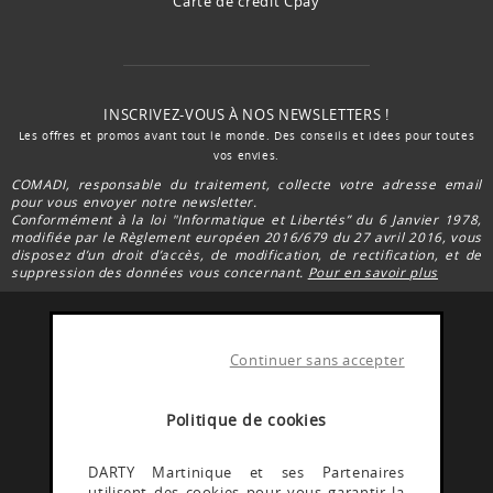
Carte de crédit Cpay
INSCRIVEZ-VOUS À NOS NEWSLETTERS !
Les offres et promos avant tout le monde. Des conseils et idées pour toutes
vos envies.
COMADI, responsable du traitement, collecte votre adresse email
pour vous envoyer notre newsletter.
Conformément à la loi "Informatique et Libertés” du 6 Janvier 1978,
modifiée par le Règlement européen 2016/679 du 27 avril 2016, vous
disposez d’un droit d’accès, de modification, de rectification, et de
suppression des données vous concernant.
Pour en savoir plus
Continuer sans accepter
FACEBOOK DARTY
Rejoignez la communauté Darty Martinique
Politique de cookies
INSTAGRAM DARTY
DARTY Martinique et ses Partenaires
utilisent des cookies pour vous garantir la