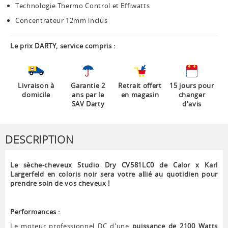
Technologie Thermo Control et Effiwatts
Concentrateur 12mm inclus
Le prix DARTY, service compris :
Livraison à
Garantie 2
Retrait offert
15 jours pour
domicile
ans par le
en magasin
changer
SAV Darty
d'avis
DESCRIPTION
Le sèche-cheveux Studio Dry CV581LC0 de Calor x Karl
Largerfeld en coloris noir sera votre allié au quotidien pour
prendre soin de vos cheveux !
Performances :
Le moteur professionnel DC d'une
puissance de 2100 Watts