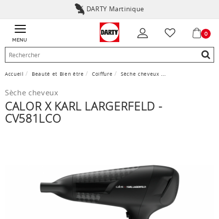
DARTY Martinique
0
MENU
Accueil
Beauté et Bien être
Coiffure
Sèche cheveux
CALOR x KARL LARG
Sèche cheveux
CALOR X KARL LARGERFELD -
CV581LCO