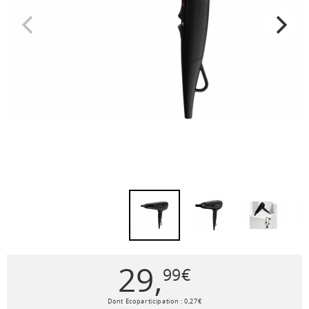
29
,
99
€
Dont Ecoparticipation :
0
,
27
€