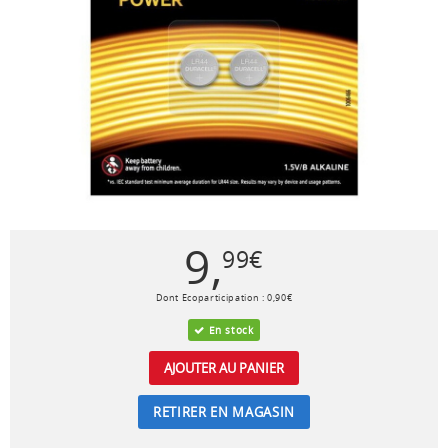
9
,
99
€
Dont Ecoparticipation :
0
,
90
€
En stock
AJOUTER AU PANIER
RETIRER EN MAGASIN