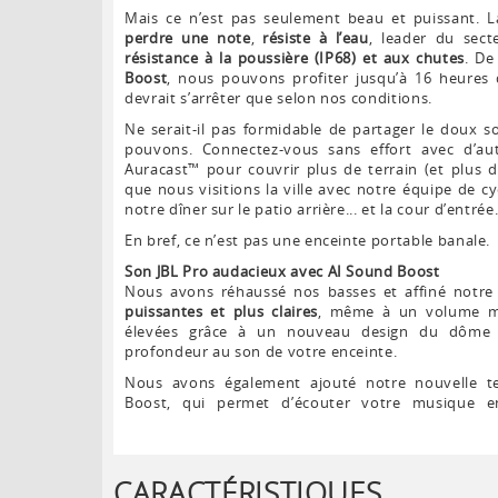
Mais ce n’est pas seulement beau et puissant. L
perdre une note
,
résiste à l’eau
, leader du sect
résistance à la poussière (IP68) et aux chutes
. De
Boost
, nous pouvons profiter jusqu’à 16 heure
devrait s’arrêter que selon nos conditions.
Ne serait-il pas formidable de partager le doux s
pouvons. Connectez-vous sans effort avec d’aut
Auracast™ pour couvrir plus de terrain (et plus d’
que nous visitions la ville avec notre équipe de c
notre dîner sur le patio arrière... et la cour d’entrée
En bref, ce n’est pas une enceinte portable banale.
Son JBL Pro audacieux avec AI Sound Boost
Nous avons réhaussé nos basses et affiné notre 
puissantes et plus claires
, même à un volume ma
élevées grâce à un nouveau design du dôme d
profondeur au son de votre enceinte.
Nous avons également ajouté notre nouvelle te
Boost, qui permet d’écouter votre musique e
CARACTÉRISTIQUES