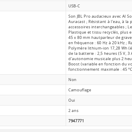
USB-C
Son JBL Pro audacieux avec AI S
Auracast ; Résistant à l'eau, à l
accessoires interchangeables ; Le
Plastique et tissu recyclés, plus 
45 x 80 mm hautparleur de grav
en fréquence : 60 Hz à 20 kHz ; Ra
Polymère lithium-ion 17,28 Wh (é
de la batterie : 2,5 heures (5 V, 
d'autonomie musicale plus 2 heu
Boost (variable en fonction du 
fonctionnement maximale : 45 °
Non
Camouflage
Oui
2 ans
7947771