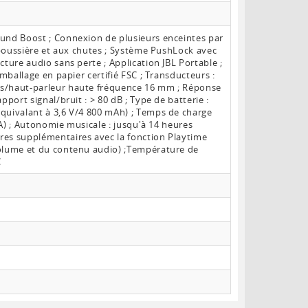
ound Boost ; Connexion de plusieurs enceintes par
a poussière et aux chutes ; Système PushLock avec
cture audio sans perte ; Application JBL Portable ;
emballage en papier certifié FSC ; Transducteurs :
es/haut-parleur haute fréquence 16 mm ; Réponse
pport signal/bruit : > 80 dB ; Type de batterie :
quivalant à 3,6 V/4 800 mAh) ; Temps de charge
3 A) ; Autonomie musicale : jusqu'à 14 heures
res supplémentaires avec la fonction Playtime
volume et du contenu audio) ;Température de
C