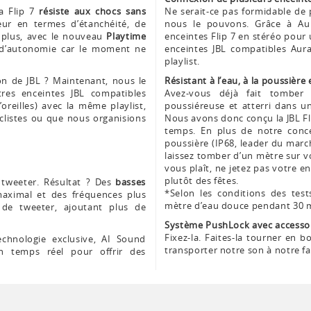
a Flip 7
résiste aux chocs sans
Ne serait-ce pas formidable de 
eur en termes d’étanchéité, de
nous le pouvons. Grâce à Au
 plus, avec le nouveau
Playtime
enceintes Flip 7 en stéréo pour 
s d’autonomie car le moment ne
enceintes JBL compatibles Aur
playlist.
on de JBL ? Maintenant, nous le
Résistant à l’eau, à la poussière
res enceintes JBL compatibles
Avez-vous déjà fait tomber v
oreilles) avec la même playlist,
poussiéreuse et atterri dans un
yclistes ou que nous organisions
Nous avons donc conçu la JBL Fli
.
temps. En plus de notre conce
poussière (IP68, leader du march
laissez tomber d’un mètre sur vo
vous plaît, ne jetez pas votre e
plutôt des fêtes.
tweeter. Résultat ? Des
basses
*Selon les conditions des tes
ximal et des fréquences plus
mètre d’eau douce pendant 30
e tweeter, ajoutant plus de
Système PushLock avec accessoi
Fixez-la. Faites-la tourner en
chnologie exclusive, AI Sound
transporter notre son à notre f
n temps réel pour offrir des