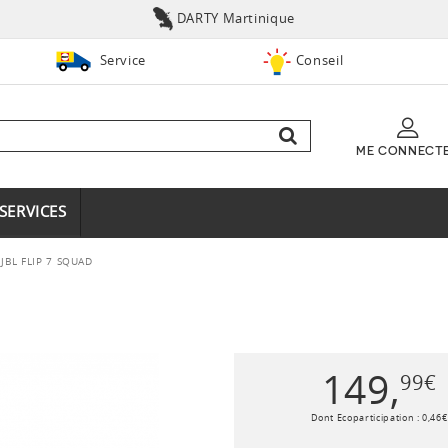
DARTY Martinique
Service
Conseil
ME CONNECT
SERVICES
JBL FLIP 7 SQUAD
149
,
99
€
Dont Ecoparticipation :
0
,
46
€