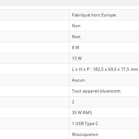
Fabriqué hors Europe .
Non
Non
8 W
15 W
L x H x P : 182,5 x 69,5 x 71,5 mm
Aucun
Tout appareil bluetooth
2
35 W RMS
1 USB Type C
Mousqueton