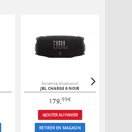
Enceinte bluetooth
Enc
JBL CHARGE 6 NOIR
JBL
99
€
179
,
AJOUTER AU PANIER
AJ
RETIRER EN MAGASIN
RET