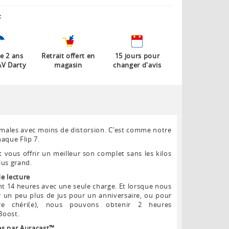
:
e 2 ans
Retrait offert en
15 jours pour
AV Darty
magasin
changer d'avis
ales avec moins de distorsion. C’est comme notre
aque Flip 7.
ous offrir un meilleur son complet sans les kilos
lus grand.
e lecture
t 14 heures avec une seule charge. Et lorsque nous
r un peu plus de jus pour un anniversaire, ou pour
e chéri(e), nous pouvons obtenir 2 heures
Boost.
es par Auracast™