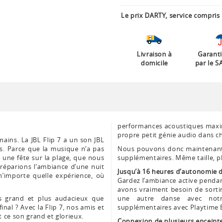
Le prix DARTY, service compris 
Livraison à
Garanti
domicile
par le S
performances acoustiques maxim
propre petit génie audio dans ch
ains. La JBL Flip 7 a un son JBL
s. Parce que la musique n’a pas
Nous pouvons donc maintenant v
 une fête sur la plage, que nous
supplémentaires. Même taille, p
réparions l’ambiance d’une nuit
Jusqu’à 16 heures d’autonomie d
n’importe quelle expérience, où
Gardez l’ambiance active pendan
avons vraiment besoin de sorti
s grand et plus audacieux que
une autre danse avec notr
 final ? Avec la Flip 7, nos amis et
supplémentaires avec Playtime 
 ce son grand et glorieux.
Connexion de plusieurs enceint