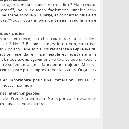
partager l’ambiance avec notre tribu ? Maintenant,
racast™, nous pouvons facilement jumeler deux
une scène sonore plus large, et connecter plusieurs
acast™-pour couvrir plus de terrain avec la même
 et aux chutes
otre enceinte, a-t-elle roulé sur une colline
 lac ? Non ? Eh bien, croyez-le ou non, ça arrive.
p 7 pour qu’elle soit aussi résistante à l’épreuve du
ption légendaire imperméable et résistante à la
é), nous avons également veillé à ce que si vous la
tre sol en béton, elle fonctionne toujours. Mais s’il
nceinte juste pour impressioner vos amis. Organisez
ts en laboratoire pour une immersion jusqu’à 1,5
 minutes maximum.
res interchangeables
 boucle. Prenez-la en main. Nous pouvons désormais
açon avec le nouveau sys