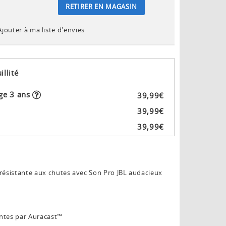
RETIRER EN MAGASIN
Ajouter à ma liste d'envies
illité
ge 3 ans
39
,
99
€
39
,
99
€
39
,
99
€
 résistante aux chutes avec Son Pro JBL audacieux
ntes par Auracast™