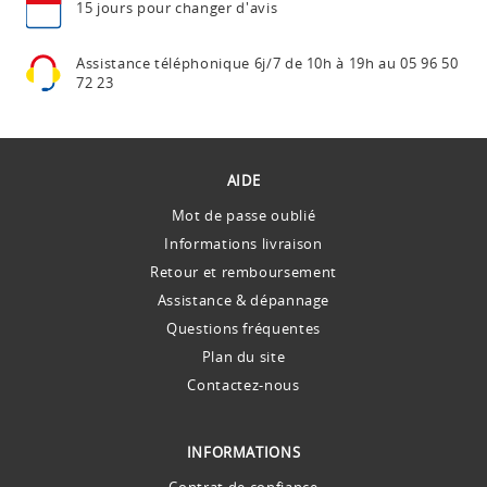
15 jours pour
changer d'avis
Assistance téléphonique
6j/7 de 10h à 19h au
05 96 50
72 23
AIDE
Mot de passe oublié
Informations livraison
Retour et remboursement
Assistance & dépannage
Questions fréquentes
Plan du site
Contactez-nous
INFORMATIONS
Contrat de confiance