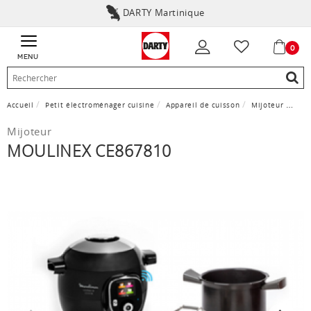
DARTY Martinique
0
MENU
Accueil
Petit électroménager cuisine
Appareil de cuisson
Mijoteur
Moul
Mijoteur
MOULINEX CE867810