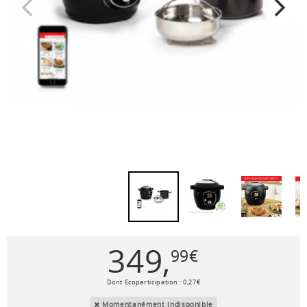
349
,
99
€
Dont Ecoparticipation :
0
,
27
€
Momentanément indisponible