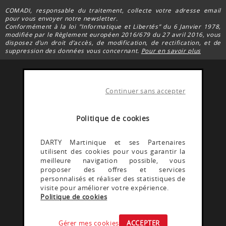
COMADI, responsable du traitement, collecte votre adresse email
pour vous envoyer notre newsletter.
Conformément à la loi "Informatique et Libertés” du 6 Janvier 1978,
modifiée par le Règlement européen 2016/679 du 27 avril 2016, vous
disposez d’un droit d’accès, de modification, de rectification, et de
suppression des données vous concernant.
Pour en savoir plus
Continuer sans accepter
FACEBOOK DARTY
Rejoignez la communauté Darty Martinique
Politique de cookies
INSTAGRAM DARTY
DARTY Martinique et ses Partenaires
utilisent des cookies pour vous garantir la
Découvrez les coulisses @Dartymartinique
meilleure navigation possible, vous
proposer des offres et services
personnalisés et réaliser des statistiques de
YOUTUBE DARTY
visite pour améliorer votre expérience.
Politique de cookies
Rejoignez la communauté Darty martinique
Gérer mes cookies
ACCEPTER