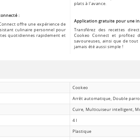
plats à l'avance.
connecté :
Application gratuite pour une ins
 Connect offre une expérience de
sistant culinaire personnel pour
Transférez des recettes direc
ettes quotidiennes rapidement et
Cookeo Connect et profitez d'
savoureuses, ainsi que de tout u
jamais été aussi simple !
Cookeo
Arrêt automatique, Double parroie
Cuire, Multicuiseur intelligent, M
4 l
Plastique