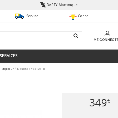
DARTY Martinique
Service
Conseil
ME CONNECT
SERVICES
Mijoteur
Moulinex YY5121FB
349
€