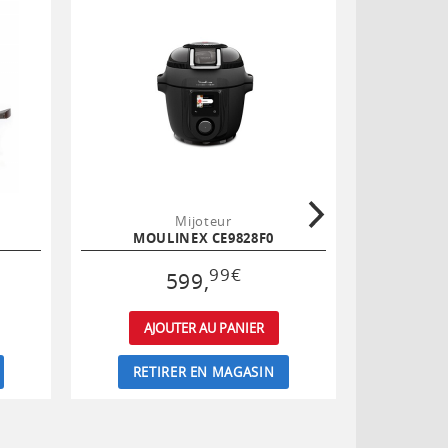
Mijoteur
MOULINEX CE9828F0
MOU
99
€
599
,
AJOUTER AU PANIER
AJ
RETIRER EN MAGASIN
RET