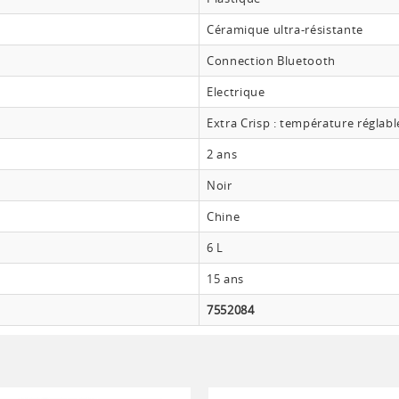
Céramique ultra-résistante
Connection Bluetooth
Electrique
Extra Crisp : température réglabl
2 ans
Noir
Chine
6 L
15 ans
7552084