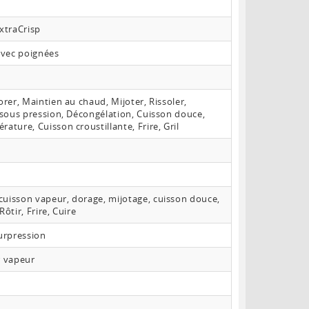
ExtraCrisp
avec poignées
orer, Maintien au chaud, Mijoter, Rissoler,
n sous pression, Décongélation, Cuisson douce,
ature, Cuisson croustillante, Frire, Gril
cuisson vapeur, dorage, mijotage, cuisson douce,
ôtir, Frire, Cuire
surpression
r vapeur