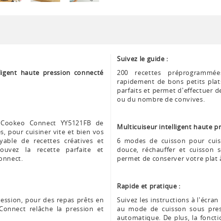
Suivez le guide :
ligent haute pression connecté
200 recettes préprogrammée
rapidement de bons petits plats.
parfaits et permet d'effectuer d
ou du nombre de convives.
on Cookeo Connect YY5121FB de
Multicuiseur intelligent haute p
, pour cuisiner vite et bien vos
oyable de recettes créatives et
6 modes de cuisson pour cuisin
rouvez la recette parfaite et
douce, réchauffer et cuisson
Connect.
permet de conserver votre plat 
Rapide et pratique :
ession, pour des repas prêts en
Suivez les instructions à l'écra
Connect relâche la pression et
au mode de cuisson sous press
automatique. De plus, la fonct