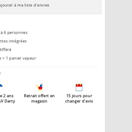
Ajouter à ma liste d'envies
qu'à 6 personnes
ttes intégrées
ifféré
sp + 1 panier vapeur
:
e 2 ans
Retrait offert en
15 jours pour
AV Darty
magasin
changer d'avis