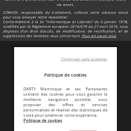
vos envies.
COMADI, responsable du traitement, collecte votre adresse email
pour vous envoyer notre newsletter.
Conformément à la loi "Informatique et Libertés” du 6 Janvier 1978,
modifiée par le Règlement européen 2016/679 du 27 avril 2016, vous
disposez d’un droit d’accès, de modification, de rectification, et de
suppression des données vous concernant.
Pour en savoir plus
Continuer sans accepter
FACEBOOK DARTY
Rejoignez la communauté Darty Martinique
Politique de cookies
INSTAGRAM DARTY
DARTY Martinique et ses Partenaires
utilisent des cookies pour vous garantir la
Découvrez les coulisses @Dartymartinique
meilleure navigation possible, vous
proposer des offres et services
personnalisés et réaliser des statistiques de
YOUTUBE DARTY
visite pour améliorer votre expérience.
Politique de cookies
Rejoignez la communauté Darty martinique