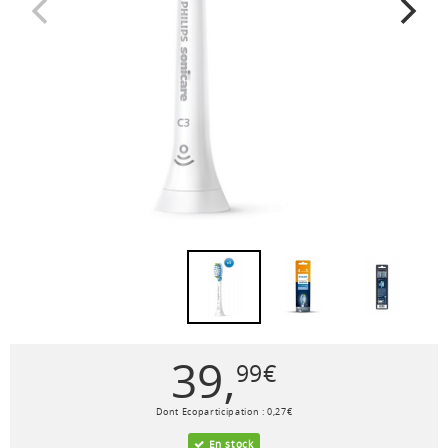
39
,
99
€
Dont Ecoparticipation :
0
,
27
€
En stock