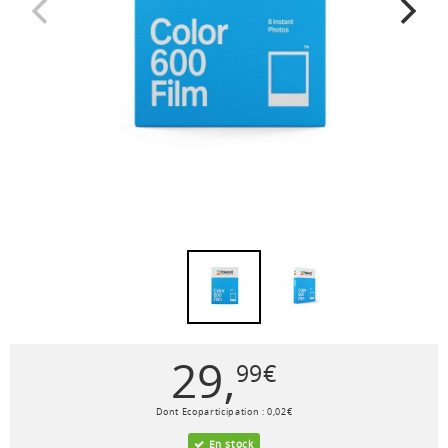
29
,
99
€
Dont Ecoparticipation :
0
,
02
€
En stock