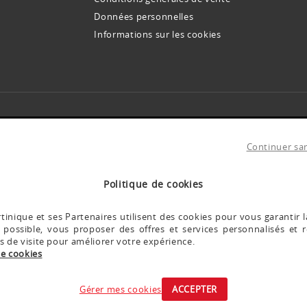
Données personnelles
Informations sur les cookies
INSCRIVEZ-VOUS À NOS NEWSLETTERS !
s offres et promos avant tout le monde. Des conseils et idées pour toutes vos envi
Continuer sa
sse email pour vous envoyer notre newsletter.
anvier 1978, modifiée par le Règlement européen 2016/679 du 27 avril 201
ernant.
Pour en savoir plus
Politique de cookies
inique et ses Partenaires utilisent des cookies pour vous garantir l
 possible, vous proposer des offres et services personnalisés et r
INSTAGRAM DARTY
es de visite pour améliorer votre expérience.
de cookies
Découvrez les coulisses @Dartymartinique
Gérer mes cookies
ACCEPTER