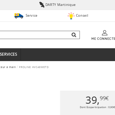
DARTY Martinique
Service
Conseil
ME CONNECT
SERVICES
teur à main
PROLINE HVC48WETD
39
,
99
€
Dont Ecoparticipation :
0
,
90
€