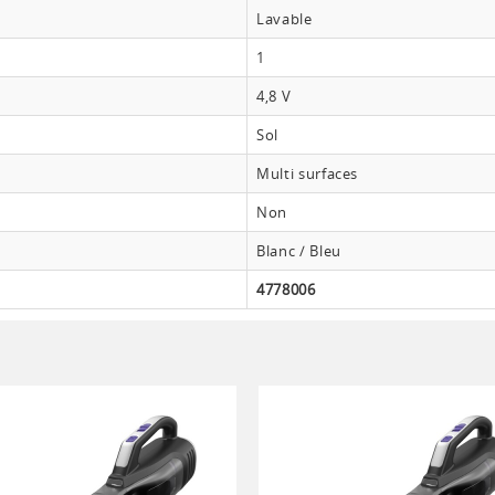
Lavable
1
4,8 V
Sol
Multi surfaces
Non
Blanc / Bleu
4778006