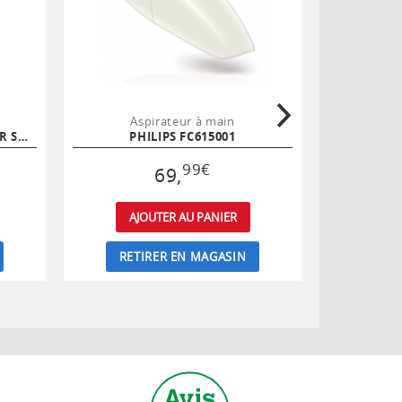
Aspirateur à main
As
BLACK & DECKER DUSTBUSTER SHINEFLASH NOIR
PHILIPS FC615001
PRO
99
€
69
,
AJOUTER AU PANIER
AJ
RETIRER EN MAGASIN
RET