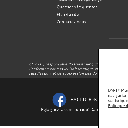
Questions fréquentes
Plan du site
Contactez-nous
Le
COMADI, responsable du traitement, collecte votre adre
Conformément à la loi "Informatique et Libertés” du 6 J
rectification, et de suppression des données vous conc
DARTY Mart
navigation
FACEBOOK DARTY
statistiqu
Politique 
Rejoignez la communauté Darty Martinique