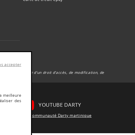
es.
ns accepter
6, vous disposez d’un droit d’accès, de modification, de
a meilleure
éaliser des
YOUTUBE DARTY
Rejoignez la communauté Darty martinique