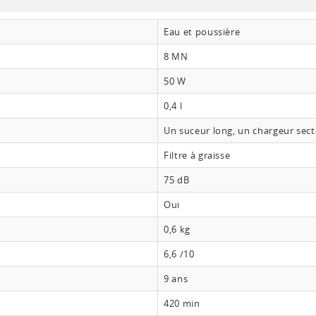
Eau et poussière
8 MN
50 W
0,4 l
Un suceur long, un chargeur sec
Filtre à graisse
75 dB
Oui
0,6 kg
6,6 /10
9 ans
420 min