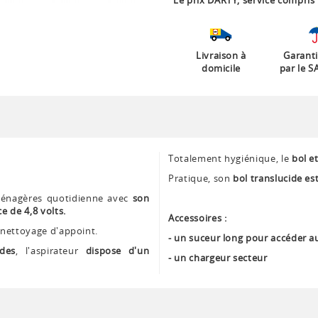
Le prix DARTY, service compris 
Livraison à
Garanti
domicile
par le S
Totalement hygiénique, le
bol et
Pratique, son
bol translucide es
 ménagères quotidienne avec
son
e de 4,8 volts.
Accessoires :
 nettoyage d'appoint.
- un suceur long pour accéder aux
ides
, l'aspirateur
dispose d'un
- un chargeur secteur