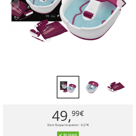
49
,
99
€
Dont Ecoparticipation :
0
,
27
€
En stock