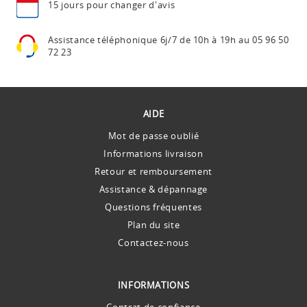
15 jours pour
changer d'avis
Assistance téléphonique
6j/7 de 10h à 19h au
05 96 50
72 23
AIDE
Mot de passe oublié
Informations livraison
Retour et remboursement
Assistance & dépannage
Questions fréquentes
Plan du site
Contactez-nous
INFORMATIONS
Contrat de confiance