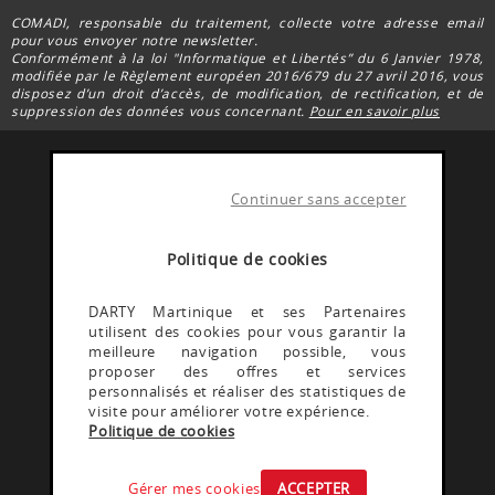
COMADI, responsable du traitement, collecte votre adresse email
pour vous envoyer notre newsletter.
Conformément à la loi "Informatique et Libertés” du 6 Janvier 1978,
modifiée par le Règlement européen 2016/679 du 27 avril 2016, vous
disposez d’un droit d’accès, de modification, de rectification, et de
suppression des données vous concernant.
Pour en savoir plus
Continuer sans accepter
FACEBOOK DARTY
Rejoignez la communauté Darty Martinique
Politique de cookies
INSTAGRAM DARTY
DARTY Martinique et ses Partenaires
utilisent des cookies pour vous garantir la
Découvrez les coulisses @Dartymartinique
meilleure navigation possible, vous
proposer des offres et services
personnalisés et réaliser des statistiques de
YOUTUBE DARTY
visite pour améliorer votre expérience.
Politique de cookies
Rejoignez la communauté Darty martinique
Gérer mes cookies
ACCEPTER