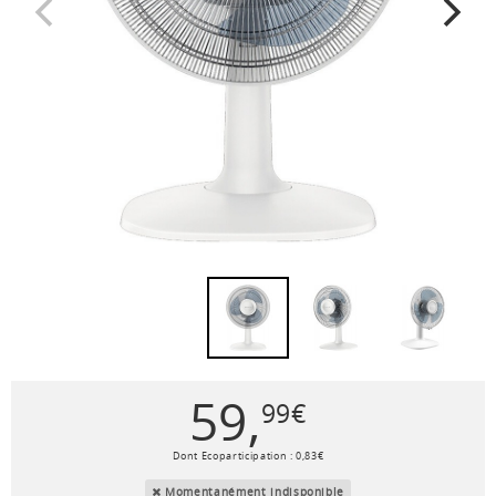
59
,
99
€
Dont Ecoparticipation :
0
,
83
€
Momentanément indisponible