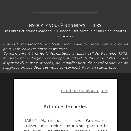
INSCRIVEZ-VOUS À NOS NEWSLETTERS !
Les offres et promos avant tout le monde. Des conseils et idées pour toutes
vos envies.
COMADI, responsable du traitement, collecte votre adresse email
pour vous envoyer notre newsletter.
Conformément à la loi "Informatique et Libertés” du 6 Janvier 1978,
modifiée par le Règlement européen 2016/679 du 27 avril 2016, vous
disposez d’un droit d’accès, de modification, de rectification, et de
suppression des données vous concernant.
Pour en savoir plus
Continuer sans accepter
FACEBOOK DARTY
Rejoignez la communauté Darty Martinique
Politique de cookies
INSTAGRAM DARTY
DARTY Martinique et ses Partenaires
utilisent des cookies pour vous garantir la
Découvrez les coulisses @Dartymartinique
meilleure navigation possible, vous