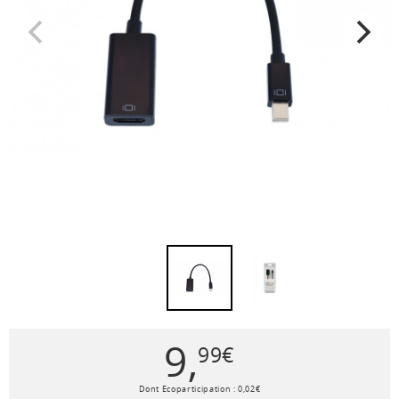
9
,
99
€
Dont Ecoparticipation :
0
,
02
€