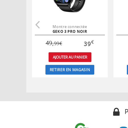
Montre connectée
GEKO 3 PRO NOIR
€
49
,
39
99
€
AJOUTER AU PANIER
RETIRER EN MAGASIN
P