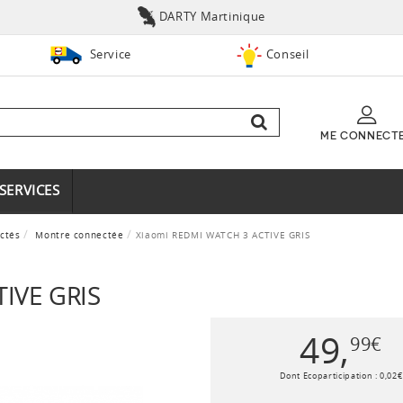
DARTY Martinique
Service
Conseil
ME CONNECT
SERVICES
ctés
Montre connectée
Xiaomi REDMI WATCH 3 ACTIVE GRIS
IVE GRIS
49
,
99
€
Dont Ecoparticipation :
0
,
02
€