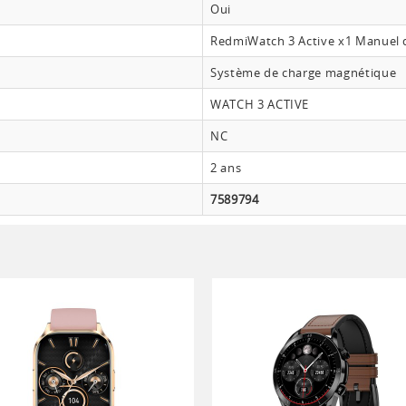
Oui
RedmiWatch 3 Active x1 Manuel d'
Système de charge magnétique
WATCH 3 ACTIVE
NC
2 ans
7589794