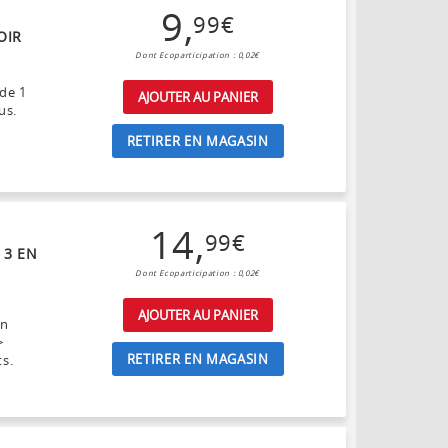
9
,
99
€
OIR
Dont Ecoparticipation : 0,02€
de 1
AJOUTER AU PANIER
us.
RETIRER EN MAGASIN
14
,
99
€
 3 EN
Dont Ecoparticipation : 0,02€
AJOUTER AU PANIER
gn
>
RETIRER EN MAGASIN
ts.