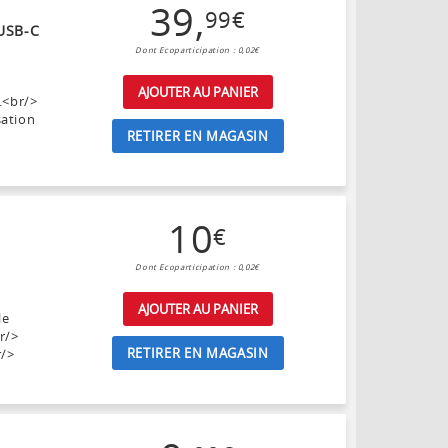
39
,
99
€
USB-C
Dont Ecoparticipation : 0,02€
AJOUTER AU PANIER
.<br/>
sation
RETIRER EN MAGASIN
10
€
Dont Ecoparticipation : 0,02€
AJOUTER AU PANIER
le
r/>
RETIRER EN MAGASIN
r/>