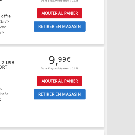
Dont Ecoparticipation : 0,02€
AJOUTER AU PANIER
 offre
i<br/>
RETIRER EN MAGASIN
avec
r/>
9
,
99
€
 2 USB
ORT
Dont Ecoparticipation : 0,02€
AJOUTER AU PANIER
ec
<br/>
RETIRER EN MAGASIN
t