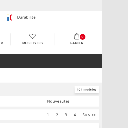
Durabilité
0
ER
MES LISTES
PANIER
104 modèles
Nouveautés
1
2
3
4
Suiv
>>