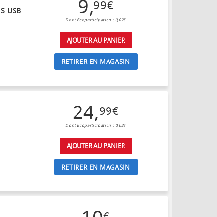
9
,
99
€
S USB
Dont Ecoparticipation : 0,02€
AJOUTER AU PANIER
RETIRER EN MAGASIN
24
,
99
€
C
Dont Ecoparticipation : 0,02€
AJOUTER AU PANIER
RETIRER EN MAGASIN
10
€