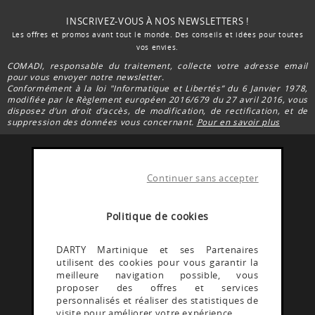
INSCRIVEZ-VOUS À NOS NEWSLETTERS !
Les offres et promos avant tout le monde. Des conseils et idées pour toutes
vos envies.
COMADI, responsable du traitement, collecte votre adresse email
pour vous envoyer notre newsletter.
Conformément à la loi "Informatique et Libertés” du 6 Janvier 1978,
modifiée par le Règlement européen 2016/679 du 27 avril 2016, vous
disposez d’un droit d’accès, de modification, de rectification, et de
suppression des données vous concernant.
Pour en savoir plus
Continuer sans accepter
FACEBOOK DARTY
Rejoignez la communauté Darty Martinique
Politique de cookies
INSTAGRAM DARTY
DARTY Martinique et ses Partenaires
utilisent des cookies pour vous garantir la
Découvrez les coulisses @Dartymartinique
meilleure navigation possible, vous
proposer des offres et services
personnalisés et réaliser des statistiques de
YOUTUBE DARTY
visite pour améliorer votre expérience.