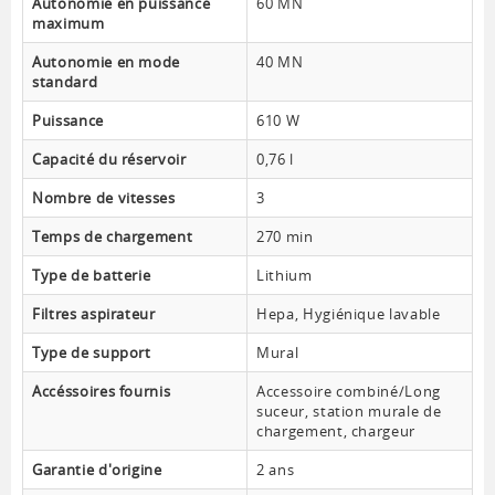
Autonomie en puissance
60 MN
maximum
Autonomie en mode
40 MN
standard
Puissance
610 W
Capacité du réservoir
0,76 l
Nombre de vitesses
3
Temps de chargement
270 min
Type de batterie
Lithium
Filtres aspirateur
Hepa, Hygiénique lavable
Type de support
Mural
Accéssoires fournis
Accessoire combiné/Long
suceur, station murale de
chargement, chargeur
Garantie d'origine
2 ans