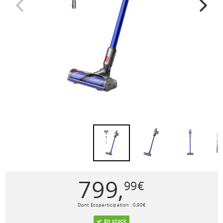
799
,
99
€
Dont Ecoparticipation :
0
,
90
€
En stock