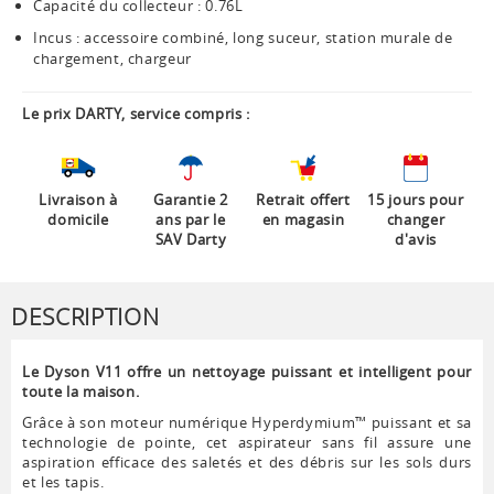
Capacité du collecteur : 0.76L
Incus : accessoire combiné, long suceur, station murale de
chargement, chargeur
Le prix DARTY, service compris :
Livraison à
Garantie 2
Retrait offert
15 jours pour
domicile
ans par le
en magasin
changer
SAV Darty
d'avis
DESCRIPTION
Le Dyson V11 offre un nettoyage puissant et intelligent pour
toute la maison.
Grâce à son moteur numérique Hyperdymium™ puissant et sa
technologie de pointe, cet aspirateur sans fil assure une
aspiration efficace des saletés et des débris sur les sols durs
et les tapis.