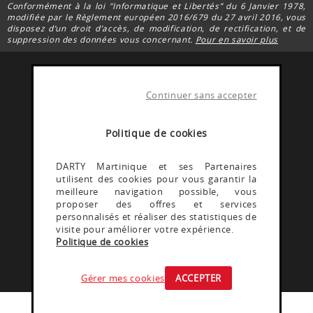
Conformément à la loi "Informatique et Libertés” du 6 Janvier 1978,
modifiée par le Règlement européen 2016/679 du 27 avril 2016, vous
disposez d’un droit d’accès, de modification, de rectification, et de
suppression des données vous concernant.
Pour en savoir plus
Continuer sans accepter
FACEBOOK DARTY
Rejoignez la communauté Darty Martinique
Politique de cookies
INSTAGRAM DARTY
DARTY Martinique et ses Partenaires
utilisent des cookies pour vous garantir la
Découvrez les coulisses @Dartymartinique
meilleure navigation possible, vous
proposer des offres et services
personnalisés et réaliser des statistiques de
YOUTUBE DARTY
visite pour améliorer votre expérience.
Politique de cookies
Rejoignez la communauté Darty martinique
Gérer mes cookies
ACCEPTER
© DARTY 2026