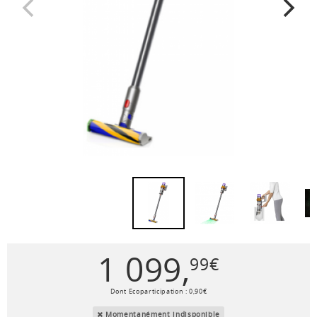
1 099
,
99
€
Dont Ecoparticipation :
0
,
90
€
Momentanément indisponible