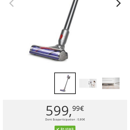
599
,
99
€
Dont Ecoparticipation :
0
,
90
€
En stock