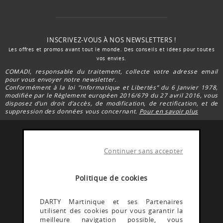
INSCRIVEZ-VOUS À NOS NEWSLETTERS !
Les offres et promos avant tout le monde. Des conseils et idées pour toutes
vos envies.
COMADI, responsable du traitement, collecte votre adresse email
pour vous envoyer notre newsletter.
Conformément à la loi "Informatique et Libertés” du 6 Janvier 1978,
modifiée par le Règlement européen 2016/679 du 27 avril 2016, vous
disposez d’un droit d’accès, de modification, de rectification, et de
suppression des données vous concernant.
Pour en savoir plus
Continuer sans accepter
FACEBOOK DARTY
Rejoignez la communauté Darty Martinique
Politique de cookies
INSTAGRAM DARTY
DARTY Martinique et ses Partenaires
utilisent des cookies pour vous garantir la
Découvrez les coulisses @Dartymartinique
meilleure navigation possible, vous