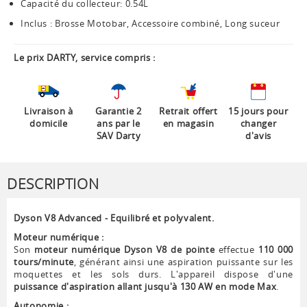
Capacité du collecteur: 0.54L
Inclus : Brosse Motobar, Accessoire combiné, Long suceur
Le prix DARTY, service compris :
Livraison à
Garantie 2
Retrait offert
15 jours pour
domicile
ans par le
en magasin
changer
SAV Darty
d'avis
DESCRIPTION
Dyson V8 Advanced - Equilibré et polyvalent.
Moteur numérique :
Son
moteur numérique Dyson V8 de pointe
effectue
110 000
tours/minute
, générant ainsi une aspiration puissante sur les
moquettes et les sols durs. L'appareil dispose d'une
puissance d'aspiration allant jusqu'à 130 AW en mode Max
.
Autonomie :